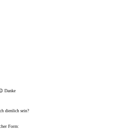
 😉 Danke
h dienlich sein?
icher Form: