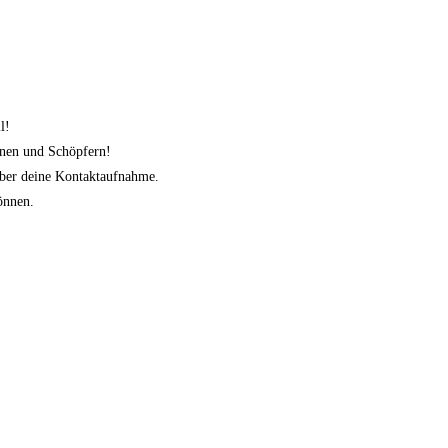
l!
nnen und Schöpfern!
 über deine Kontaktaufnahme.
können
.